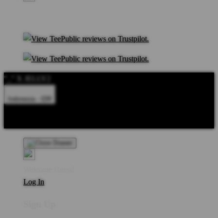
"_" X JELLY2
Indonesia - IDR
Product Safety
Intellectual Property Policy
CA: Do Not Sell My
Personal Information
Privacy Policy
Terms
Welcome Guest!
Log In
Sign Up