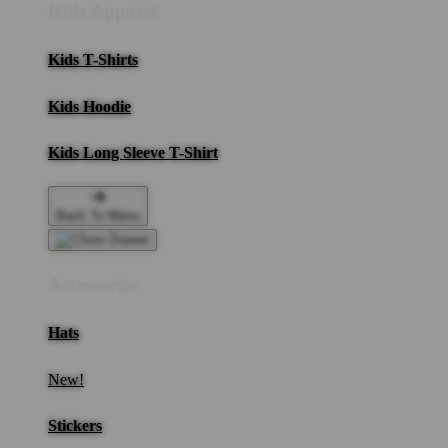
Kids Apparel
Kids T-Shirts
Kids Hoodie
Kids Long Sleeve T-Shirt
Back To Menu
Accessories
Hats
New!
Stickers