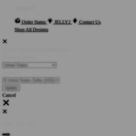
Support
Order Status
JELLY2
Contact Us
Shop All Designs
Update Your Browsing Preferences
Shipping Country:
Currency:
Cancel
Katie:
5'10"
160