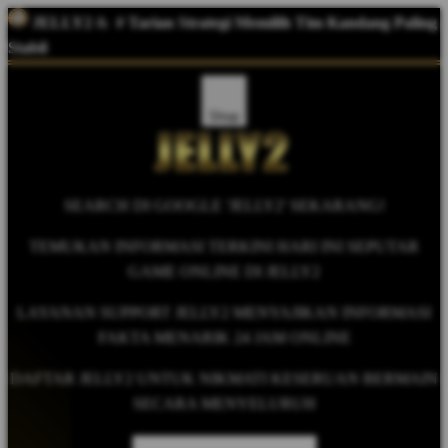
JELLY2
&
# Tarian Strategi Memilih Tim Kandang Paling
Stabil
Shop
SEARCH DI GOOGLE 'JELLY2' SEKARANG!
TEMUKAN INFORMASI TERKINI HARI INI SEPUTAR
GAME ONLINE DI JELLY2
LAYANAN SUPPORT JELLY2 MENYAJIKAN INFORMASI
FAKTA MENARIK 24 JAM ONLINE
DAFTAR JELLY2 UNTUK NIKMATI KESERUAN BERMAIN
SECARA MENYELURUH