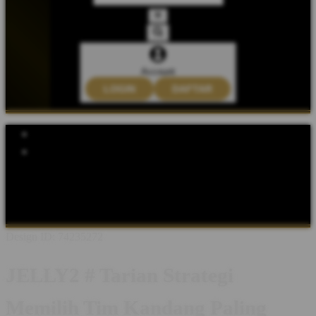
Account
LOGIN
DAFTAR
Explore Categories
Popular Products
Shop All Designs
JELLY2
JELLY2 LOGIN
JELLY2 DAFTAR
JELLY2 LINK
JELLY2 ABOUT
JELLY2 INFORMASI
JELLY2
GAME ONLINE
Design ID: 74235272
JELLY2 # Tarian Strategi
Memilih Tim Kandang Paling