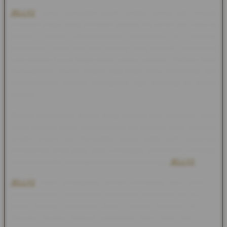
JELLY2
Faktor dukungan publik sendiri sering kali menjadi
kekuatan magis yang membuat sebuah tim tampil luar biasa di
markas mereka. Memanfaatkan konsistensi tim kandang
merupakan salah satu pilar strategi yang memiliki persentase
keberhasilan cukup tinggi dalam jangka panjang. Platform kami
menyediakan sarana terbaik bagi Anda untuk memantau dan
memanfaatkan statistik keunggulan laga kandang ini secara
optimal.
Melalui pendekatan desain yang modern dan minimalis, Anda
dapat dengan cepat menyaring tim-tim dengan rekor kandang
terbaik musim ini. Kecepatan akses yang kami tawarkan
memastikan Anda tidak akan kehilangan momentum berharga
ketika nilai odds sedang berada di posisi tertinggi
JELLY2
.
JELLY2
Kami menyajikan pilihan permainan dari berbagai
belahan dunia, memberikan kebebasan eksplorasi tak terbatas
untuk strategi permainan Anda. Seluruh transaksi finansial
diproses melalui protokol keamanan siber yang ketat guna